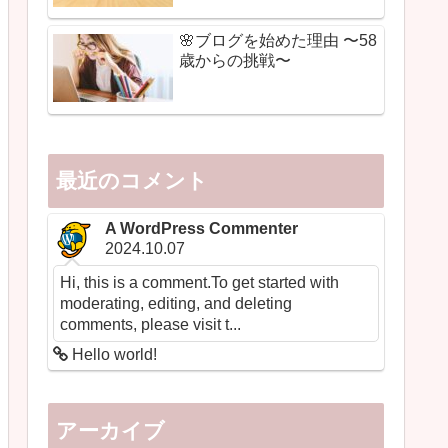
🌸ブログを始めた理由 〜58
歳からの挑戦〜
最近のコメント
A WordPress Commenter
2024.10.07
Hi, this is a comment.To get started with
moderating, editing, and deleting
comments, please visit t...
Hello world!
アーカイブ